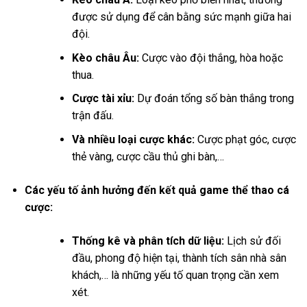
được sử dụng để cân bằng sức mạnh giữa hai
đội.
Kèo châu Âu:
Cược vào đội thắng, hòa hoặc
thua.
Cược tài xỉu:
Dự đoán tổng số bàn thắng trong
trận đấu.
Và nhiều loại cược khác:
Cược phạt góc, cược
thẻ vàng, cược cầu thủ ghi bàn,…
Các yếu tố ảnh hưởng đến kết quả game thể thao cá
cược:
Thống kê và phân tích dữ liệu:
Lịch sử đối
đầu, phong độ hiện tại, thành tích sân nhà sân
khách,… là những yếu tố quan trọng cần xem
xét.