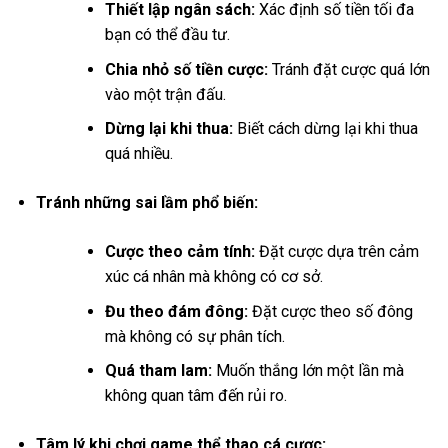
Thiết lập ngân sách:
Xác định số tiền tối đa
bạn có thể đầu tư.
Chia nhỏ số tiền cược:
Tránh đặt cược quá lớn
vào một trận đấu.
Dừng lại khi thua:
Biết cách dừng lại khi thua
quá nhiều.
Tránh những sai lầm phổ biến:
Cược theo cảm tính:
Đặt cược dựa trên cảm
xúc cá nhân mà không có cơ sở.
Đu theo đám đông:
Đặt cược theo số đông
mà không có sự phân tích.
Quá tham lam:
Muốn thắng lớn một lần mà
không quan tâm đến rủi ro.
Tâm lý khi chơi game thể thao cá cược: