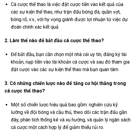
Cá cược thể thao là việc đặt cược tiền vào kết quả của
các sự kiện thể thao, như trận đấu bóng đá, quần vợt,
bóng rổ, v.v., với hy vọng giành được lợi nhuận từ việc dự
đoán chính xác kết quả.
2. Làm thế nào để bắt đầu cá cược thể thao?
Để bắt đầu, bạn cần chọn một nhà cái uy tín, đăng ký tài
khoản, nạp tiền vào tài khoản cá cược và sau đó tham gia
đặt cược vào các sự kiện thể thao mà bạn quan tâm.
3. Có những chiến lược nào để tăng cơ hội thắng trong
cá cược thể thao?
Một số chiến lược hiệu quả bao gồm: nghiên cứu kỹ
lưỡng về đội bóng và cầu thủ, theo dõi các trận đấu gần
đây, phân tích thống kê và xu hướng, và quản lý ngân sách
cá cược một cách hợp lý để giảm thiểu rủi ro.