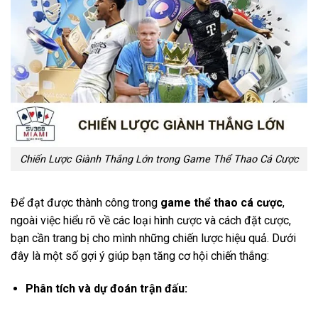
Chiến Lược Giành Thắng Lớn trong Game Thể Thao Cá Cược
Để đạt được thành công trong
game thể thao cá cược
,
ngoài việc hiểu rõ về các loại hình cược và cách đặt cược,
bạn cần trang bị cho mình những chiến lược hiệu quả. Dưới
đây là một số gợi ý giúp bạn tăng cơ hội chiến thắng:
Phân tích và dự đoán trận đấu: