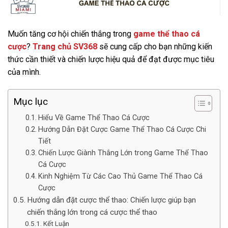
Muốn tăng cơ hội chiến thắng trong
game thể thao cá
cược
?
Trang chủ SV368
sẽ cung cấp cho bạn những kiến
thức cần thiết và chiến lược hiệu quả để đạt được mục tiêu
của mình.
Mục lục
Hiểu Về Game Thể Thao Cá Cược
Hướng Dẫn Đặt Cược Game Thể Thao Cá Cược Chi
Tiết
Chiến Lược Giành Thắng Lớn trong Game Thể Thao
Cá Cược
Kinh Nghiệm Từ Các Cao Thủ Game Thể Thao Cá
Cược
Hướng dẫn đặt cược thể thao: Chiến lược giúp bạn
chiến thắng lớn trong cá cược thể thao
Kết Luận