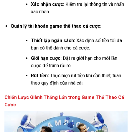
Xác nhận cược:
Kiểm tra lại thông tin và nhấn
xác nhận.
Quản lý tài khoản game thể thao cá cược:
Thiết lập ngân sách:
Xác định số tiền tối đa
bạn có thể dành cho cá cược.
Giới hạn cược:
Đặt ra giới hạn cho mỗi lần
cược để tránh rủi ro.
Rút tiền:
Thực hiện rút tiền khi cần thiết, tuân
theo quy định của nhà cái.
Chiến Lược Giành Thắng Lớn trong Game Thể Thao Cá
Cược