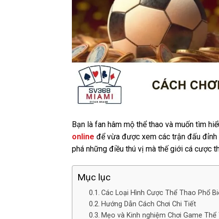
Bạn là fan hâm mộ thể thao và muốn tìm hi
online
để vừa được xem các trận đấu đỉnh 
phá những điều thú vị mà thế giới cá cược t
Mục lục
Các Loại Hình Cược Thể Thao Phổ Bi
Hướng Dẫn Cách Chơi Chi Tiết
Mẹo và Kinh nghiệm Chơi Game Thể