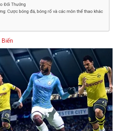
ao Đổi Thưởng
ng: Cược bóng đá, bóng rổ và các môn thể thao khác
 Biến