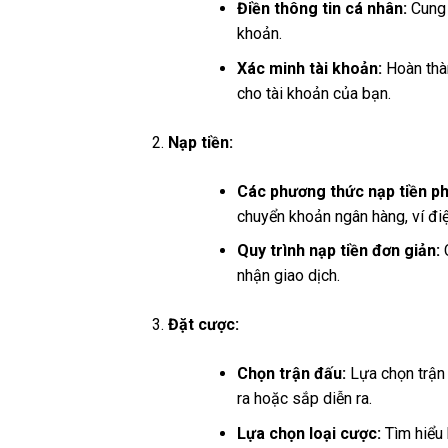
Điền thông tin cá nhân:
Cung 
khoản.
Xác minh tài khoản:
Hoàn thàn
cho tài khoản của bạn.
Nạp tiền:
Các phương thức nạp tiền ph
chuyển khoản ngân hàng, ví điệ
Quy trình nạp tiền đơn giản:
C
nhận giao dịch.
Đặt cược:
Chọn trận đấu:
Lựa chọn trận
ra hoặc sắp diễn ra.
Lựa chọn loại cược:
Tìm hiểu 