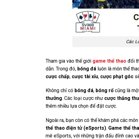
Các L
Tham gia vào thế giới
game thể thao
đổi t
dẫn. Trong đó,
bóng đá
luôn là môn thể tha
cược chấp
,
cược tài xỉu
,
cược phạt góc
sẽ
Không chỉ có
bóng đá
,
bóng rổ
cũng là một
thưởng
. Các loại cược như
cược thắng th
thêm nhiều lựa chọn để đặt cược.
Ngoài ra, bạn còn có thể khám phá các môn
thể thao điện tử (eSports)
.
Game thể tha
mê eSports, với những trận đấu đỉnh cao và