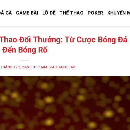
ĐÁ GÀ
GAME BÀI
LÔ ĐỀ
THỂ THAO
POKER
KHUYẾN 
Thao Đổi Thưởng: Từ Cược Bóng Đá
Đến Bóng Rổ
N
THÁNG 12 9, 2024
BỞI
PHẠM GIA KHANG BẢO