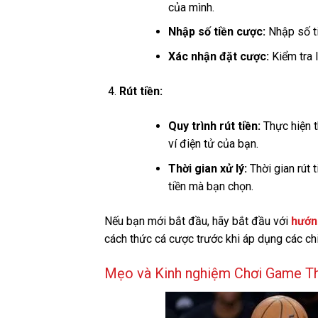
của mình.
Nhập số tiền cược:
Nhập số t
Xác nhận đặt cược:
Kiểm tra l
Rút tiền:
Quy trình rút tiền:
Thực hiện t
ví điện tử của bạn.
Thời gian xử lý:
Thời gian rút 
tiền mà bạn chọn.
Nếu bạn mới bắt đầu, hãy bắt đầu với
hướn
cách thức cá cược trước khi áp dụng các chi
Mẹo và Kinh nghiệm Chơi Game T