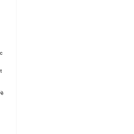
ặc
t
về