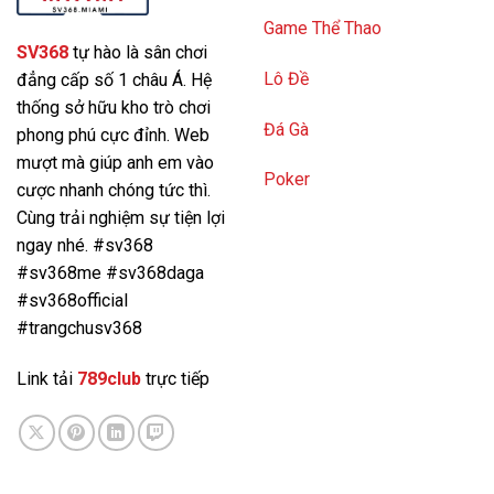
Game Thể Thao
SV368
tự hào là sân chơi
Lô Đề
đẳng cấp số 1 châu Á. Hệ
thống sở hữu kho trò chơi
Đá Gà
phong phú cực đỉnh. Web
mượt mà giúp anh em vào
Poker
cược nhanh chóng tức thì.
Cùng trải nghiệm sự tiện lợi
ngay nhé. #sv368
#sv368me #sv368daga
#sv368official
#trangchusv368
Link tải
789club
trực tiếp