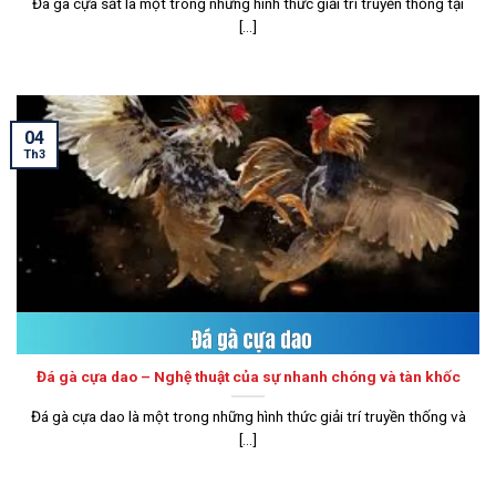
Đá gà cựa sắt là một trong những hình thức giải trí truyền thống tại
[...]
04
Th3
Đá gà cựa dao – Nghệ thuật của sự nhanh chóng và tàn khốc
Đá gà cựa dao là một trong những hình thức giải trí truyền thống và
[...]