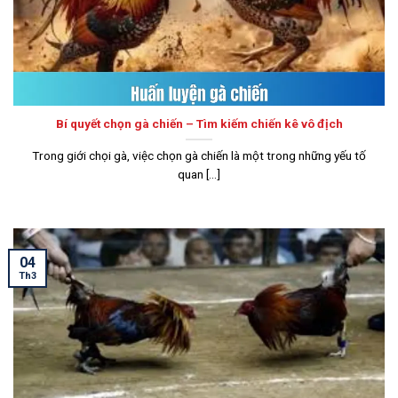
Bí quyết chọn gà chiến – Tìm kiếm chiến kê vô địch
Trong giới chọi gà, việc chọn gà chiến là một trong những yếu tố
quan [...]
04
Th3