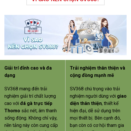
Giải trí đỉnh cao và đa
Trải nghiệm thân thiện và
dạng
cộng đồng mạnh mẽ
SV368 mang đến trải
SV368 chú trọng vào trải
nghiệm giải trí chất lượng
nghiệm người dùng với
giao
cao với
đá gà trực tiếp
diện thân thiện
, thiết kế
Thomo
sắc nét, âm thanh
hiện đại, dễ sử dụng trên
sống động. Không chỉ vậy,
mọi thiết bị. Bên cạnh đó,
nền tảng này còn cung cấp
bạn còn có cơ hội tham gia