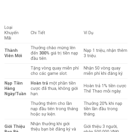
Loại
Khuyến
Chi Tiết
Ví Dụ
Mãi
Thưởng chào mừng lên
Thành
Nạp 1 triệu, nhận thêm
đến
300%
giá trị tiền nạp
Viên Mới
3 triệu.
đầu tiên.
Tặng vòng quay miễn phí
Nhận 50 vòng quay
cho các game slot.
miễn phí khi đăng ký.
Nạp Tiền
Hoàn trả
một phần tiền
Hoàn trả 1% tiền cược
Hàng
cược đã thua, không giới
Thể Thao mỗi ngày.
Ngày/Tuần
hạn.
Thưởng thêm cho lần
Thưởng 20% khi nạp
nạp đầu tiên trong tháng
tiền lần đầu trong
hoặc sự kiện.
tháng.
Nhận thưởng khi giới
Giới Thiệu
Giới thiệu 3 người,
thiệu bạn bè đăng ký và
Bạn Bè
nhận 500.000 VNĐ.