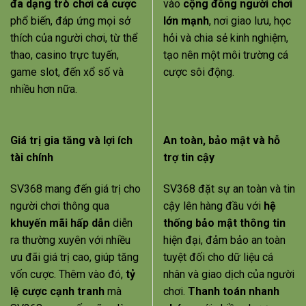
đa dạng trò chơi cá cược
vào
cộng đồng người chơi
phổ biến, đáp ứng mọi sở
lớn mạnh
, nơi giao lưu, học
thích của người chơi, từ thể
hỏi và chia sẻ kinh nghiệm,
thao, casino trực tuyến,
tạo nên một môi trường cá
game slot, đến xổ số và
cược sôi động.
nhiều hơn nữa.
Giá trị gia tăng và lợi ích
An toàn, bảo mật và hỗ
tài chính
trợ tin cậy
SV368 mang đến giá trị cho
SV368 đặt sự an toàn và tin
người chơi thông qua
cậy lên hàng đầu với
hệ
khuyến mãi hấp dẫn
diễn
thống bảo mật thông tin
ra thường xuyên với nhiều
hiện đại, đảm bảo an toàn
ưu đãi giá trị cao, giúp tăng
tuyệt đối cho dữ liệu cá
vốn cược. Thêm vào đó,
tỷ
nhân và giao dịch của người
lệ cược cạnh tranh
mà
chơi.
Thanh toán nhanh