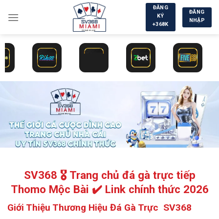
Chuyển
ĐĂNG
ĐĂNG
KÝ
đến
NHẬP
+368K
nội
dung
SV368 🎖️ Trang chủ đá gà trực tiếp
Thomo Mộc Bài ✔️ Link chính thức 2026
Giới Thiệu Thương Hiệu Đá Gà Trực SV368