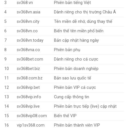
3
sv368.vn
Phiên bản tiếng Việt
4
sv368vn.asia
Dành riêng cho thị trường Châu Á
5
sv368vn.city
Tên miền dễ nhớ, dùng thay thế
6
sv368vn.co
Biến thể tên miền phổ biến
7
sv368vn.today
Bản cập nhật hàng ngày
8
sv368vna.co
Phiên bản phụ
9
sv368bet.com
Dành riêng cho cá cược
10
sv368bet.biz
Phiên bản doanh nghiệp
11
sv368.com.bz
Bản sao lưu quốc tế
12
sv368vip.bet
Phiên bản VIP cá cược
13
sv368vip.info
Cung cấp thông tin
14
sv368vip.live
Phiên bản trực tiếp (live) cập nhật
15
sv368vip08.com
Biến thể VIP
16
vip1sv368.com
Phiên bản thành viên VIP