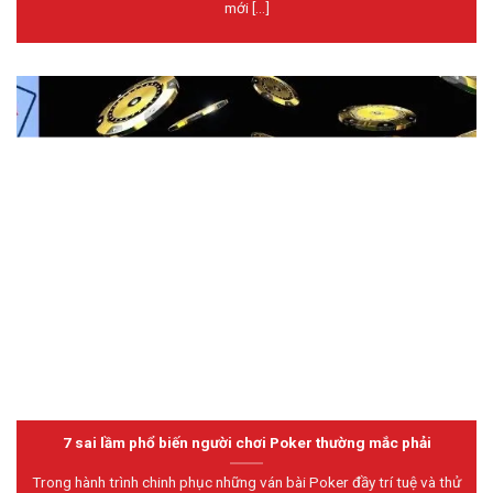
mới [...]
7 sai lầm phổ biến người chơi Poker thường mắc phải
Trong hành trình chinh phục những ván bài Poker đầy trí tuệ và thử