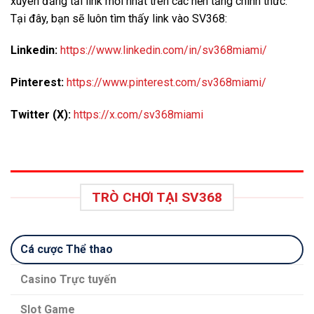
xuyên đăng tải link mới nhất trên các nền tảng chính thức.
Tại đây, bạn sẽ luôn tìm thấy link vào SV368:
Linkedin:
https://www.linkedin.com/in/sv368miami/
Pinterest:
https://www.pinterest.com/sv368miami/
Twitter (X):
https://x.com/sv368miami
TRÒ CHƠI TẠI SV368
Cá cược Thể thao
Casino Trực tuyến
Slot Game