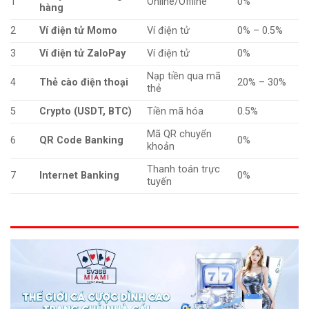
1
Online/Offline
0%
hàng
2
Ví điện tử Momo
Ví điện tử
0% – 0.5%
3
Ví điện tử ZaloPay
Ví điện tử
0%
Nạp tiền qua mã
4
Thẻ cào điện thoại
20% – 30%
thẻ
5
Crypto (USDT, BTC)
Tiền mã hóa
0.5%
Mã QR chuyển
6
QR Code Banking
0%
khoản
Thanh toán trực
7
Internet Banking
0%
tuyến