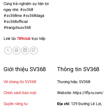
Cùng trải nghiệm sự tiện lợi
ngay nhé. #sv368
#sv368me #sv368daga
#sv368official
#trangchusv368
Link tải
789club
trực tiếp
Giới thiệu SV368
Thông tin SV368
Về chúng tôi SV368
Thương hiệu: SV368
Chính sách bảo mật
Website: https://tfly.ru.com/
Quyền riêng tư
Địa chỉ:
129 Đường Lê Lợi,