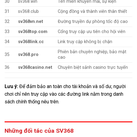
30
sv368.win
Tên miền khuyến mãi, sự kiện
31
sv368.club
Cộng đồng và thành viên thân thiết
32
sv368vn.net
Đường truyền dự phòng tốc độ cao
33
sv368top.com
Cổng truy cập ưu tiên cho hội viên
34
sv368link.cc
Link truy cập không bị chặn
Phiên bản chuyên nghiệp, bảo mật
35
sv368.pro
cao
36
sv368casino.net
Chuyên biệt sảnh casino trực tuyến
Lưu ý:
Để đảm bảo an toàn cho tài khoản và số dư, người
chơi chỉ nên truy cập vào các đường link nằm trong danh
sách chính thống nêu trên.
Những đối tác của SV368