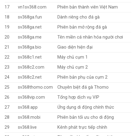
17
vn1sv368.com
Phiên bản thành viên Việt Nam
18
sv368ga.fun
Dành riêng cho đá gà
19
sv368ga.net
Phiên bản mở rộng đá gà
20
sv368ga.me
Tên miền cá nhân hóa người chơi
21
sv368ga.bio
Giao diện hiện đại
22
sv368c1.net
Máy chủ cụm 1
23
sv368c2.com
Máy chủ cụm 2
24
sv368c2.net
Phiên bản phụ của cụm 2
25
sv368thomo.com
Chuyên biệt đá gà Thomo
26
sv368vip.com
Tổng hợp dịch vụ VIP
27
sv368.app
Ứng dụng di động chính thức
28
sv368.mobi
Phiên bản tối ưu cho di động
29
sv368.live
Kênh phát trực tiếp chính