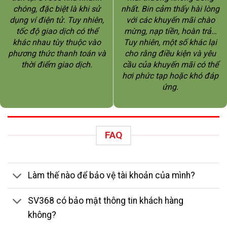
chóng, đặc biệt là khi sử
nhất. Bin cảm thấy hài lòng
dụng ví điện tử. Tuy nhiên,
với các khuyến mãi chào
tốc độ giao dịch có thể
mừng, nạp tiền, hoàn trả…
khác nhau tùy thuộc vào
Tuy nhiên, một số khác lại
phương thức thanh toán và
cho rằng điều kiện và yêu
thời điểm giao dịch.
cầu của khuyến mãi có thể
hơi phức tạp hoặc khó đáp
ứng.
FAQ
Làm thế nào để bảo vệ tài khoản của mình?
SV368 có bảo mật thông tin khách hàng
không?