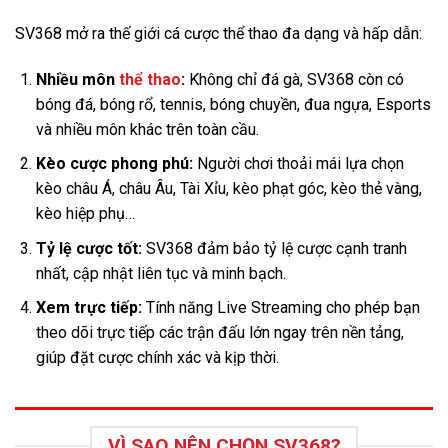
SV368 mở ra thế giới cá cược thể thao đa dạng và hấp dẫn:
Nhiều môn
thể thao
:
Không chỉ đá gà, SV368 còn có
bóng đá, bóng rổ, tennis, bóng chuyền, đua ngựa, Esports
và nhiều môn khác trên toàn cầu.
Kèo cược phong phú:
Người chơi thoải mái lựa chọn
kèo châu Á, châu Âu, Tài Xỉu, kèo phạt góc, kèo thẻ vàng,
kèo hiệp phụ…
Tỷ lệ cược tốt:
SV368 đảm bảo tỷ lệ cược cạnh tranh
nhất, cập nhật liên tục và minh bạch.
Xem trực tiếp:
Tính năng Live Streaming cho phép bạn
theo dõi trực tiếp các trận đấu lớn ngay trên nền tảng,
giúp đặt cược chính xác và kịp thời.
VÌ SAO NÊN CHỌN SV368?