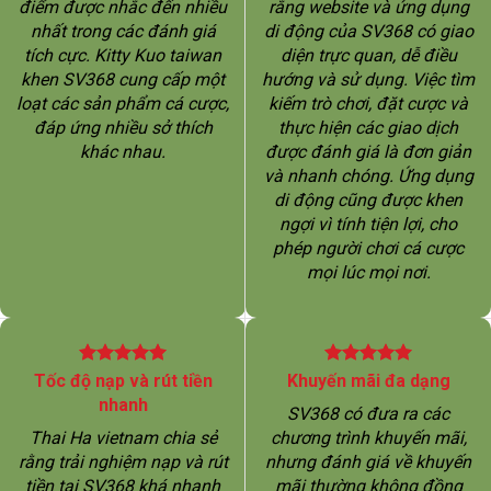
điểm được nhắc đến nhiều
rằng website và ứng dụng
nhất trong các đánh giá
di động của SV368 có giao
tích cực. Kitty Kuo taiwan
diện trực quan, dễ điều
khen SV368 cung cấp một
hướng và sử dụng. Việc tìm
loạt các sản phẩm cá cược,
kiếm trò chơi, đặt cược và
đáp ứng nhiều sở thích
thực hiện các giao dịch
khác nhau.
được đánh giá là đơn giản
và nhanh chóng. Ứng dụng
di động cũng được khen
ngợi vì tính tiện lợi, cho
phép người chơi cá cược
mọi lúc mọi nơi.
Tốc độ nạp và rút tiền
Khuyến mãi đa dạng
nhanh
SV368 có đưa ra các
Thai Ha vietnam chia sẻ
chương trình khuyến mãi,
rằng trải nghiệm nạp và rút
nhưng đánh giá về khuyến
tiền tại SV368 khá nhanh
mãi thường không đồng