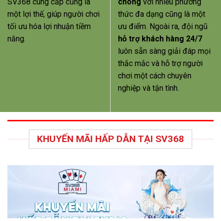
SV368 cung cấp cũng là
chóng
với nhiều phương
một lợi thế, giúp người chơi
thức đa dạng cũng là một
tối ưu hóa lợi nhuận tiềm
ưu điểm. Ngoài ra, đội ngũ
năng.
hỗ trợ khách hàng 24/7
luôn sẵn sàng giải đáp mọi
thắc mắc và hỗ trợ người
chơi một cách chuyên
nghiệp và tận tình.
KHUYẾN MÃI HẤP DẪN TẠI SV368