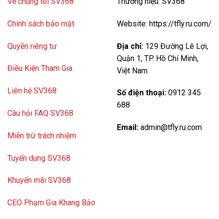
Về chúng tôi SV368
Thương hiệu: SV368
Chính sách bảo mật
Website: https://tfly.ru.com/
Quyền riêng tư
Địa chỉ:
129 Đường Lê Lợi,
Quận 1, TP. Hồ Chí Minh,
Điều Kiện Tham Gia
Việt Nam
Liên hệ SV368
Số điện thoại:
0912 345
688
Câu hỏi FAQ SV368
Email:
admin@tfly.ru.com
Miễn trừ trách nhiệm
Tuyển dung SV368
Khuyến mãi SV368
CEO Phạm Gia Khang Bảo