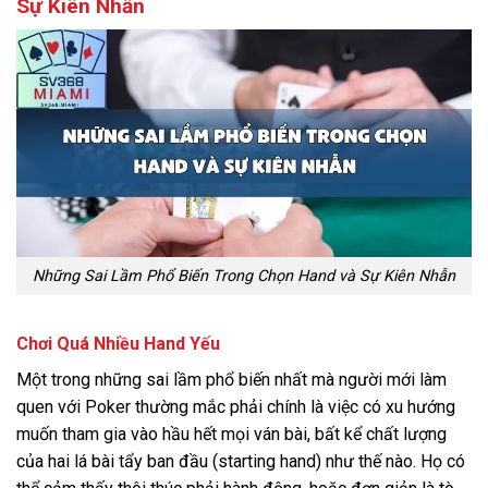
Sự Kiên Nhẫn
Những Sai Lầm Phổ Biến Trong Chọn Hand và Sự Kiên Nhẫn
Chơi Quá Nhiều Hand Yếu
Một trong những sai lầm phổ biến nhất mà người mới làm
quen với Poker thường mắc phải chính là việc có xu hướng
muốn tham gia vào hầu hết mọi ván bài, bất kể chất lượng
của hai lá bài tẩy ban đầu (starting hand) như thế nào. Họ có