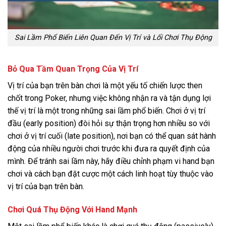
Sai Lầm Phổ Biến Liên Quan Đến Vị Trí và Lối Chơi Thụ Động
Bỏ Qua Tầm Quan Trọng Của Vị Trí
Vị trí của bạn trên bàn chơi là một yếu tố chiến lược then
chốt trong Poker, nhưng việc không nhận ra và tận dụng lợi
thế vị trí là một trong những sai lầm phổ biến. Chơi ở vị trí
đầu (early position) đòi hỏi sự thận trọng hơn nhiều so với
chơi ở vị trí cuối (late position), nơi bạn có thể quan sát hành
động của nhiều người chơi trước khi đưa ra quyết định của
mình. Để tránh sai lầm này, hãy điều chỉnh phạm vi hand bạn
chơi và cách bạn đặt cược một cách linh hoạt tùy thuộc vào
vị trí của bạn trên bàn.
Chơi Quá Thụ Động Với Hand Mạnh