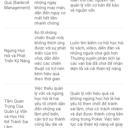
tuân thủ các nguyên tắc
Quả (Bankroll
những ngày
quản lý vốn cơ bản để bảo
Management)
không may mắn,
vệ nguồn vốn.
dẫn đến nguy cơ
mất hết tiền
nhanh chóng.
Bỏ lỡ những
chiến thuật mới,
không thích ứng
Luôn tìm kiếm cơ hội học hỏi
được với sự phát
từ sách, video, diễn đàn và
Ngừng Học
triển của trò
những người chơi giỏi hơn.
Hỏi và Phát
chơi, dẫn đến
Thường xuyên phân tích lại
Triển Kỹ Năng
việc các chiến
các ván bài đã chơi để nhận
thuật cũ trở nên
diện lỗi và cải thiện kỹ năng.
kém hiệu quả
theo thời gian.
Việc thiếu quản
lý vốn và ngừng
Quản lý vốn hiệu quả và
học hỏi là hai
không ngừng học hỏi là hai
Tầm Quan
yếu tố chính dẫn
yếu tố then chốt để tránh
Trọng Của
đến những sai
sai lầm, chơi có trách nhiệm
Quản Lý Vốn
lầm phổ biến,
và đạt được thành công bền
và Học Hỏi
cản trở sự thành
vững trong Poker. Việc liên
Để Tránh Sai
công lâu dài và
tục cải thiện kỹ năng sẽ giúp
Lầm