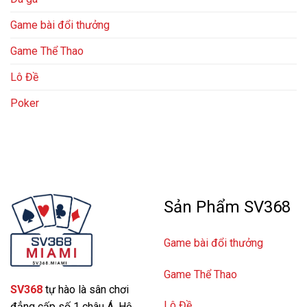
Game bài đổi thưởng
Game Thể Thao
Lô Đề
Poker
Sản Phẩm SV368
Game bài đổi thưởng
Game Thể Thao
SV368
tự hào là sân chơi
Lô Đề
đẳng cấp số 1 châu Á. Hệ