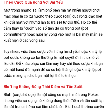
Theo Cược Quá Rộng Với Bài Yếu
Một trong những sai lầm phổ biến mà rất nhiều người chơi
mắc phải là có xu hướng theo cược (call) quá rộng, đặc biệt
khi đối mặt với những lần tố (raise) từ đối thủ. Họ có thể
cảm thấy bị “cuốn” vào số tiền đã có trong pot (pot
commitment) hoặc nuôi hy vọng vào một lá bài may mắn sẽ
xuất hiện ở các vòng sau.
Tuy nhiên, việc theo cược với những hand yếu hoặc khi tỷ lệ
pot odds không có lợi thường là một quyết định thua lỗ về
lâu dài. Để khắc phục sai lầm này, hãy chỉ theo cược khi bạn
có một hand đủ mạnh để có cơ hội thắng hoặc khi tỷ lệ pot
odds mang lại cho bạn một lợi thế toán học.
Bluffing Không Đúng Thời Điểm và Tần Suất
Bluff (cược hù dọa) là một công cụ mạnh mẽ trong Poker,
nhưng việc sử dụng nó không đúng thời điểm và tần suất lại
là một trong những sai lầm phổ biến. Bluff quá thường xuyên