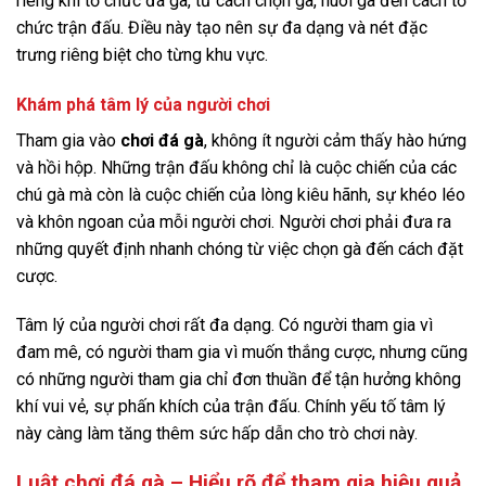
riêng khi tổ chức đá gà, từ cách chọn gà, nuôi gà đến cách tổ
chức trận đấu. Điều này tạo nên sự đa dạng và nét đặc
trưng riêng biệt cho từng khu vực.
Khám phá tâm lý của người chơi
Tham gia vào
chơi đá gà
, không ít người cảm thấy hào hứng
và hồi hộp. Những trận đấu không chỉ là cuộc chiến của các
chú gà mà còn là cuộc chiến của lòng kiêu hãnh, sự khéo léo
và khôn ngoan của mỗi người chơi. Người chơi phải đưa ra
những quyết định nhanh chóng từ việc chọn gà đến cách đặt
cược.
Tâm lý của người chơi rất đa dạng. Có người tham gia vì
đam mê, có người tham gia vì muốn thắng cược, nhưng cũng
có những người tham gia chỉ đơn thuần để tận hưởng không
khí vui vẻ, sự phấn khích của trận đấu. Chính yếu tố tâm lý
này càng làm tăng thêm sức hấp dẫn cho trò chơi này.
Luật chơi đá gà – Hiểu rõ để tham gia hiệu quả