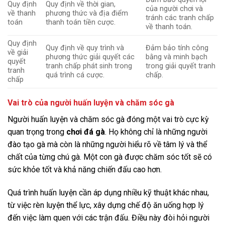
Quy định
Quy định về thời gian,
của người chơi và
về thanh
phương thức và địa điểm
tránh các tranh chấp
toán
thanh toán tiền cược.
về thanh toán.
Quy định
Quy định về quy trình và
Đảm bảo tính công
về giải
phương thức giải quyết các
bằng và minh bạch
quyết
tranh chấp phát sinh trong
trong giải quyết tranh
tranh
quá trình cá cược.
chấp.
chấp
Vai trò của người huấn luyện và chăm sóc gà
Người huấn luyện và chăm sóc gà đóng một vai trò cực kỳ
quan trọng trong
chơi đá gà
. Họ không chỉ là những người
đào tạo gà mà còn là những người hiểu rõ về tâm lý và thể
chất của từng chú gà. Một con gà được chăm sóc tốt sẽ có
sức khỏe tốt và khả năng chiến đấu cao hơn.
Quá trình huấn luyện cần áp dụng nhiều kỹ thuật khác nhau,
từ việc rèn luyện thể lực, xây dựng chế độ ăn uống hợp lý
đến việc làm quen với các trận đấu. Điều này đòi hỏi người