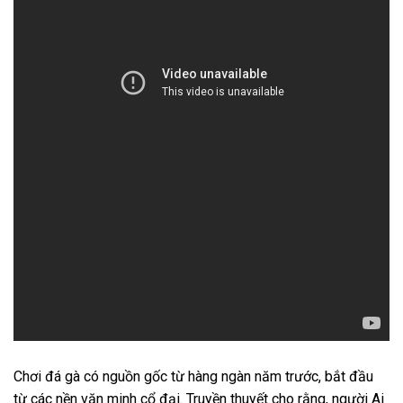
Chơi đá gà có nguồn gốc từ hàng ngàn năm trước, bắt đầu
từ các nền văn minh cổ đại. Truyền thuyết cho rằng, người Ai