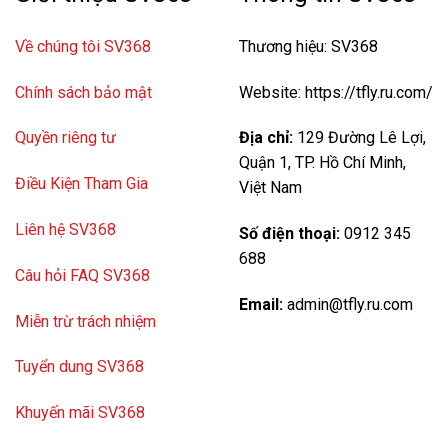
Về chúng tôi SV368
Thương hiệu: SV368
Chính sách bảo mật
Website: https://tfly.ru.com/
Quyền riêng tư
Địa chỉ:
129 Đường Lê Lợi,
Quận 1, TP. Hồ Chí Minh,
Điều Kiện Tham Gia
Việt Nam
Liên hệ SV368
Số điện thoại:
0912 345
688
Câu hỏi FAQ SV368
Email:
admin@tfly.ru.com
Miễn trừ trách nhiệm
Tuyển dung SV368
Khuyến mãi SV368