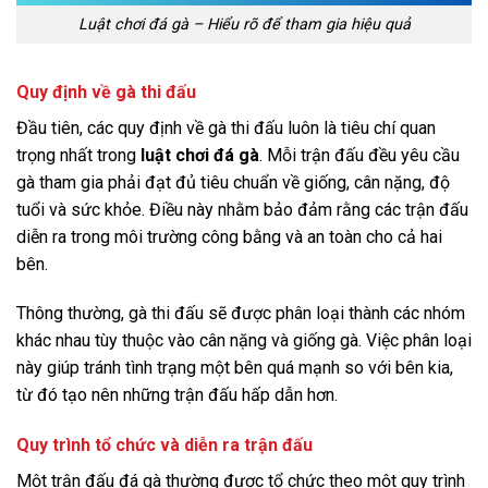
Luật chơi đá gà – Hiểu rõ để tham gia hiệu quả
Quy định về gà thi đấu
Đầu tiên, các quy định về gà thi đấu luôn là tiêu chí quan
trọng nhất trong
luật chơi đá gà
. Mỗi trận đấu đều yêu cầu
gà tham gia phải đạt đủ tiêu chuẩn về giống, cân nặng, độ
tuổi và sức khỏe. Điều này nhằm bảo đảm rằng các trận đấu
diễn ra trong môi trường công bằng và an toàn cho cả hai
bên.
Thông thường, gà thi đấu sẽ được phân loại thành các nhóm
khác nhau tùy thuộc vào cân nặng và giống gà. Việc phân loại
này giúp tránh tình trạng một bên quá mạnh so với bên kia,
từ đó tạo nên những trận đấu hấp dẫn hơn.
Quy trình tổ chức và diễn ra trận đấu
Một trận đấu đá gà thường được tổ chức theo một quy trình