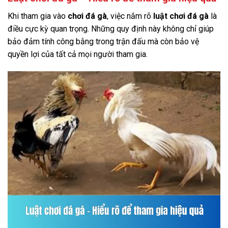
Khi tham gia vào
chơi đá gà
, việc nắm rõ
luật chơi đá gà
là
điều cực kỳ quan trọng. Những quy định này không chỉ giúp
bảo đảm tính công bằng trong trận đấu mà còn bảo vệ
quyền lợi của tất cả mọi người tham gia.