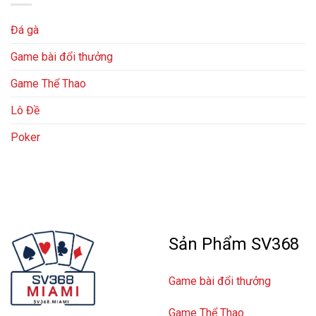
Đá gà
Game bài đổi thưởng
Game Thể Thao
Lô Đề
Poker
Sản Phẩm SV368
Game bài đổi thưởng
Game Thể Thao