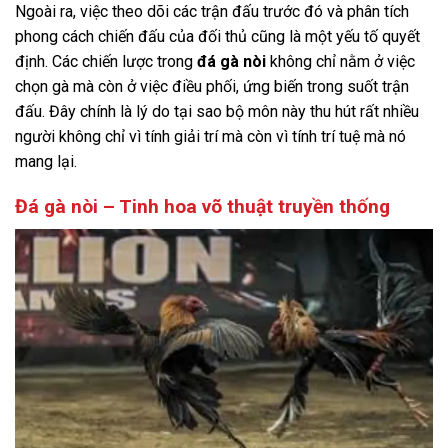
Ngoài ra, việc theo dõi các trận đấu trước đó và phân tích
phong cách chiến đấu của đối thủ cũng là một yếu tố quyết
định. Các chiến lược trong
đá gà nòi
không chỉ nằm ở việc
chọn gà mà còn ở việc điều phối, ứng biến trong suốt trận
đấu. Đây chính là lý do tại sao bộ môn này thu hút rất nhiều
người không chỉ vì tính giải trí mà còn vì tính trí tuệ mà nó
mang lại.
Đá gà nòi – Tinh hoa võ thuật truyền thống