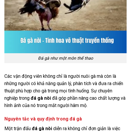
Đá gà như một môn thể thao
Các vận động viên không chỉ là người nuôi gà mà còn là
những người có khả năng quản lý, phân tích và đưa ra chiến
thuật phù hợp cho gà trong mọi tình huống. Sự chuyên
nghiệp trong
đá gà nòi
đã góp phần nâng cao chất lượng và
hình ảnh của nó trong mắt người hâm mộ.
Nguyên tắc và quy định trong đá gà
Một trận đấu
đá gà nòi
diễn ra không chỉ đơn giản là việc