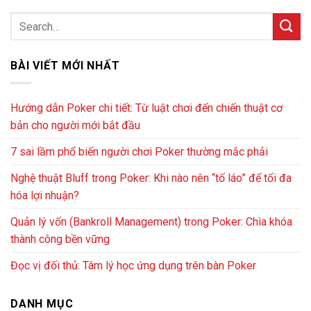
BÀI VIẾT MỚI NHẤT
Hướng dẫn Poker chi tiết: Từ luật chơi đến chiến thuật cơ
bản cho người mới bắt đầu
7 sai lầm phổ biến người chơi Poker thường mắc phải
Nghệ thuật Bluff trong Poker: Khi nào nên “tố láo” để tối đa
hóa lợi nhuận?
Quản lý vốn (Bankroll Management) trong Poker: Chìa khóa
thành công bền vững
Đọc vị đối thủ: Tâm lý học ứng dụng trên bàn Poker
DANH MỤC