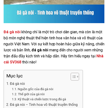
Đá gà nòi
không chỉ là một trò chơi dân gian, mà còn là một
bộ môn nghệ thuật thể hiện tinh hoa văn hóa và võ thuật của
người Việt Nam. Với sự kết hợp hoàn hảo giữa kỹ năng, chiến
lược và bản lĩnh,
đá gà nòi
mang đến cho người xem những
trận đấu đầy kịch tính và hấp dẫn. Hãy tìm hiểu ngay tại
Nhà
cái SV368
thôi nào!
Mục lục
Đá gà nòi
Nguồn gốc của đá gà nòi
Thế giới của gà nòi
Kỹ thuật và chiến lược trong đá gà
Đá gà nòi – Tinh hoa võ thuật truyền thống