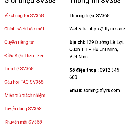
Giới thiệu SV368
Thông tin SV368
Về chúng tôi SV368
Thương hiệu: SV368
Chính sách bảo mật
Website: https://tfly.ru.com/
Quyền riêng tư
Địa chỉ:
129 Đường Lê Lợi,
Quận 1, TP. Hồ Chí Minh,
Điều Kiện Tham Gia
Việt Nam
Liên hệ SV368
Số điện thoại:
0912 345
688
Câu hỏi FAQ SV368
Email:
admin@tfly.ru.com
Miễn trừ trách nhiệm
Tuyển dung SV368
Khuyến mãi SV368