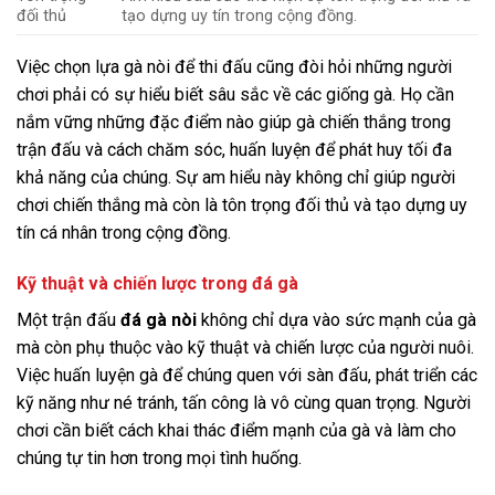
đối thủ
tạo dựng uy tín trong cộng đồng.
Việc chọn lựa gà nòi để thi đấu cũng đòi hỏi những người
chơi phải có sự hiểu biết sâu sắc về các giống gà. Họ cần
nắm vững những đặc điểm nào giúp gà chiến thắng trong
trận đấu và cách chăm sóc, huấn luyện để phát huy tối đa
khả năng của chúng. Sự am hiểu này không chỉ giúp người
chơi chiến thắng mà còn là tôn trọng đối thủ và tạo dựng uy
tín cá nhân trong cộng đồng.
Kỹ thuật và chiến lược trong đá gà
Một trận đấu
đá gà nòi
không chỉ dựa vào sức mạnh của gà
mà còn phụ thuộc vào kỹ thuật và chiến lược của người nuôi.
Việc huấn luyện gà để chúng quen với sàn đấu, phát triển các
kỹ năng như né tránh, tấn công là vô cùng quan trọng. Người
chơi cần biết cách khai thác điểm mạnh của gà và làm cho
chúng tự tin hơn trong mọi tình huống.