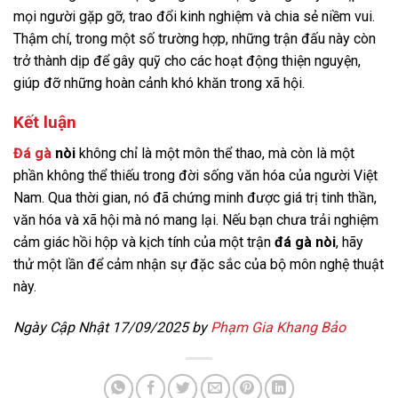
mọi người gặp gỡ, trao đổi kinh nghiệm và chia sẻ niềm vui.
Thậm chí, trong một số trường hợp, những trận đấu này còn
trở thành dịp để gây quỹ cho các hoạt động thiện nguyện,
giúp đỡ những hoàn cảnh khó khăn trong xã hội.
Kết luận
Đá gà
nòi
không chỉ là một môn thể thao, mà còn là một
phần không thể thiếu trong đời sống văn hóa của người Việt
Nam. Qua thời gian, nó đã chứng minh được giá trị tinh thần,
văn hóa và xã hội mà nó mang lại. Nếu bạn chưa trải nghiệm
cảm giác hồi hộp và kịch tính của một trận
đá gà nòi
, hãy
thử một lần để cảm nhận sự đặc sắc của bộ môn nghệ thuật
này.
Ngày Cập Nhật 17/09/2025 by
Phạm Gia Khang Bảo