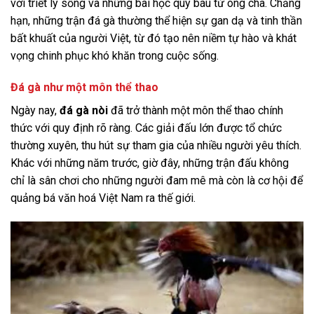
với triết lý sống và những bài học quý báu từ ông cha. Chẳng
hạn, những trận đá gà thường thể hiện sự gan dạ và tinh thần
bất khuất của người Việt, từ đó tạo nên niềm tự hào và khát
vọng chinh phục khó khăn trong cuộc sống.
Đá gà như một môn thể thao
Ngày nay,
đá gà nòi
đã trở thành một môn thể thao chính
thức với quy định rõ ràng. Các giải đấu lớn được tổ chức
thường xuyên, thu hút sự tham gia của nhiều người yêu thích.
Khác với những năm trước, giờ đây, những trận đấu không
chỉ là sân chơi cho những người đam mê mà còn là cơ hội để
quảng bá văn hoá Việt Nam ra thế giới.