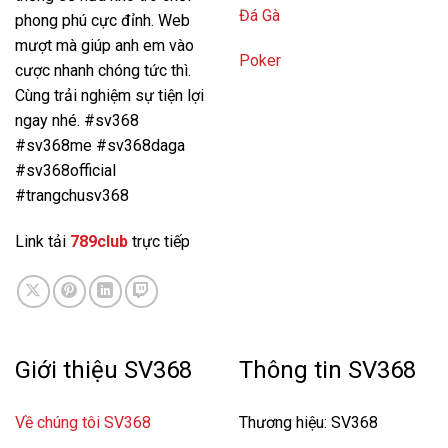
Đá Gà
phong phú cực đỉnh. Web
mượt mà giúp anh em vào
Poker
cược nhanh chóng tức thì.
Cùng trải nghiệm sự tiện lợi
ngay nhé. #sv368
#sv368me #sv368daga
#sv368official
#trangchusv368
Link tải
789club
trực tiếp
Giới thiệu SV368
Thông tin SV368
Về chúng tôi SV368
Thương hiệu: SV368