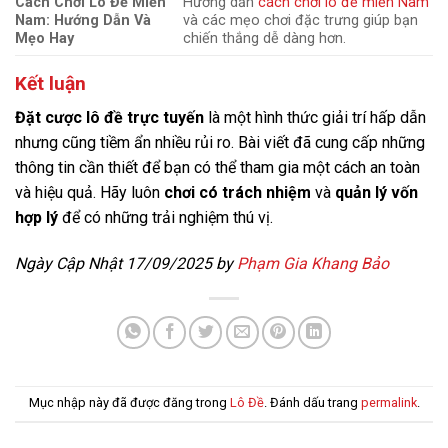
Cách Chơi Lô Đề Miền
Hướng dẫn
cách chơi lô đề miền Nam
Nam: Hướng Dẫn Và
và các mẹo chơi đặc trưng giúp bạn
Mẹo Hay
chiến thắng dễ dàng hơn.
Kết luận
Đặt cược lô đề trực tuyến
là một hình thức giải trí hấp dẫn
nhưng cũng tiềm ẩn nhiều rủi ro. Bài viết đã cung cấp những
thông tin cần thiết để bạn có thể tham gia một cách an toàn
và hiệu quả. Hãy luôn
chơi có trách nhiệm
và
quản lý vốn
hợp lý
để có những trải nghiệm thú vị.
Ngày Cập Nhật 17/09/2025 by
Phạm Gia Khang Bảo
Mục nhập này đã được đăng trong
Lô Đề
. Đánh dấu trang
permalink
.