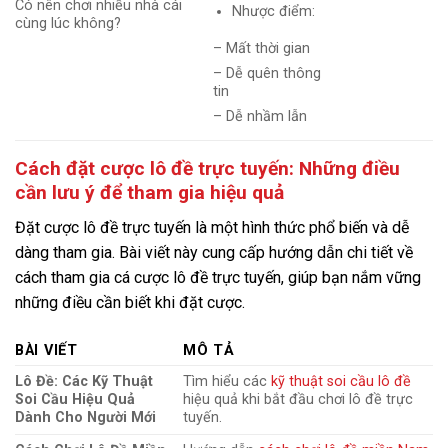
Có nên chơi nhiều nhà cái
Nhược điểm:
cùng lúc không?
– Mất thời gian
– Dễ quên thông
tin
– Dễ nhầm lẫn
Cách đặt cược lô đề trực tuyến: Những điều
cần lưu ý để tham gia hiệu quả
Đặt cược lô đề trực tuyến là một hình thức phổ biến và dễ
dàng tham gia. Bài viết này cung cấp hướng dẫn chi tiết về
cách tham gia cá cược lô đề trực tuyến, giúp bạn nắm vững
những điều cần biết khi đặt cược.
BÀI VIẾT
MÔ TẢ
Lô Đề: Các Kỹ Thuật
Tìm hiểu các
kỹ thuật soi cầu lô đề
Soi Cầu Hiệu Quả
hiệu quả khi bắt đầu chơi lô đề trực
Dành Cho Người Mới
tuyến.