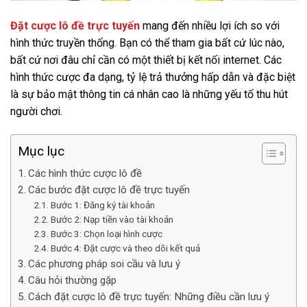
Đặt cược lô đề trực tuyến
mang đến nhiều lợi ích so với
hình thức truyền thống. Bạn có thể tham gia bất cứ lúc nào,
bất cứ nơi đâu chỉ cần có một thiết bị kết nối internet. Các
hình thức cược đa dạng, tỷ lệ trả thưởng hấp dẫn và đặc biệt
là sự bảo mật thông tin cá nhân cao là những yếu tố thu hút
người chơi.
Mục lục
Các hình thức cược lô đề
Các bước đặt cược lô đề trực tuyến
Bước 1: Đăng ký tài khoản
Bước 2: Nạp tiền vào tài khoản
Bước 3: Chọn loại hình cược
Bước 4: Đặt cược và theo dõi kết quả
Các phương pháp soi cầu và lưu ý
Câu hỏi thường gặp
Cách đặt cược lô đề trực tuyến: Những điều cần lưu ý