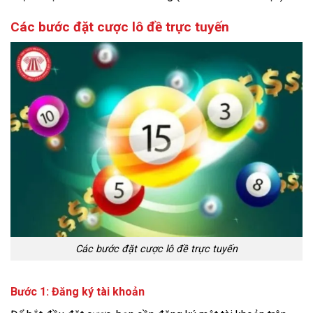
Các bước đặt cược lô đề trực tuyến
Các bước đặt cược lô đề trực tuyến
Bước 1: Đăng ký tài khoản